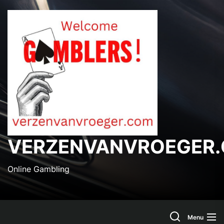
Skip
to
verze
the
content
VERZENVANVROEGER
Online Gambling
Menu