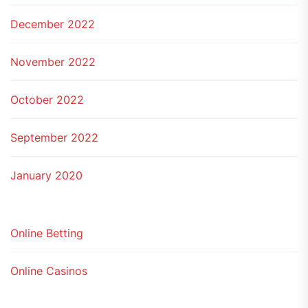
December 2022
November 2022
October 2022
September 2022
January 2020
Online Betting
Online Casinos