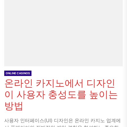
ONLINE CASINOS
온라인 카지노에서 디자인
이 사용자 충성도를 높이는
방법
사용자 인터페이스(UI) 디자인은 온라인 카지노 업계에