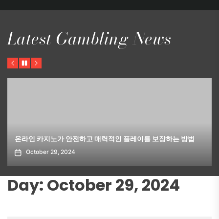
Latest Gambling News
관할권이 온라인 카지노 운영을 형성하는 방법
October 29, 2024
Day:
October 29, 2024