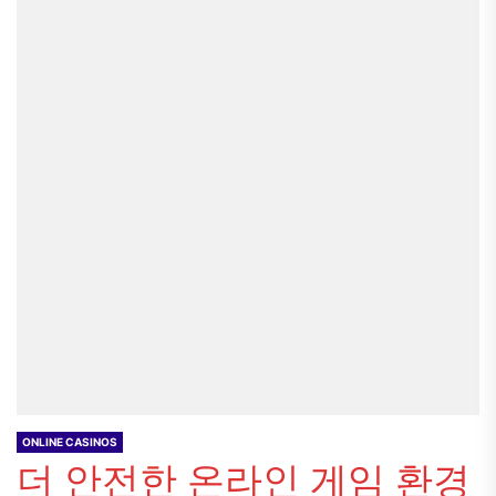
ONLINE CASINOS
더 안전한 온라인 게임 환경