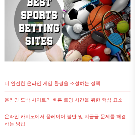
더 안전한 온라인 게임 환경을 조성하는 정책
온라인 도박 사이트의 빠른 로딩 시간을 위한 핵심 요소
온라인 카지노에서 플레이어 불만 및 지급금 문제를 해결
하는 방법