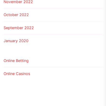
November 2022
October 2022
September 2022
January 2020
Online Betting
Online Casinos