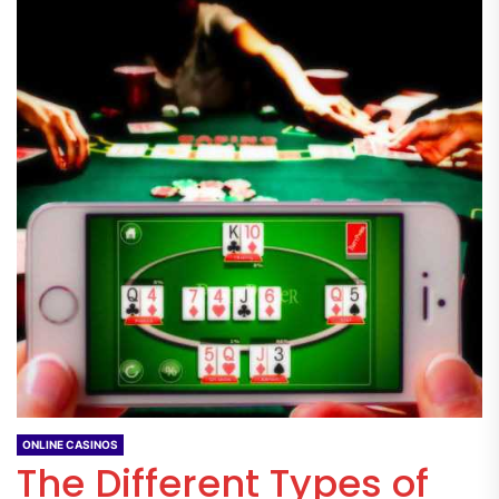
ONLINE CASINOS
The Different Types of